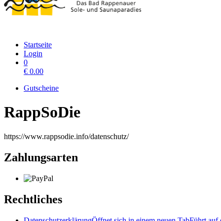
Startseite
Login
0
€
0.00
Gutscheine
RappSoDie
https://www.rappsodie.info/datenschutz/
Zahlungsarten
Rechtliches
Datenschutzerklärung
Öffnet sich in einem neuen Tab
Führt auf 