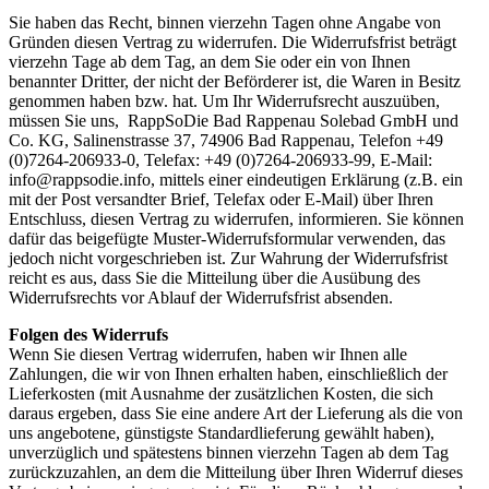
Sie haben das Recht, binnen vierzehn Tagen ohne Angabe von
Gründen diesen Vertrag zu widerrufen. Die Widerrufsfrist beträgt
vierzehn Tage ab dem Tag, an dem Sie oder ein von Ihnen
benannter Dritter, der nicht der Beförderer ist, die Waren in Besitz
genommen haben bzw. hat. Um Ihr Widerrufsrecht auszuüben,
müssen Sie uns, RappSoDie Bad Rappenau Solebad GmbH und
Co. KG, Salinenstrasse 37, 74906 Bad Rappenau, Telefon +49
(0)7264-206933-0, Telefax: +49 (0)7264-206933-99, E-Mail:
info@rappsodie.info, mittels einer eindeutigen Erklärung (z.B. ein
mit der Post versandter Brief, Telefax oder E-Mail) über Ihren
Entschluss, diesen Vertrag zu widerrufen, informieren. Sie können
dafür das beigefügte Muster-Widerrufsformular verwenden, das
jedoch nicht vorgeschrieben ist. Zur Wahrung der Widerrufsfrist
reicht es aus, dass Sie die Mitteilung über die Ausübung des
Widerrufsrechts vor Ablauf der Widerrufsfrist absenden.
Folgen des Widerrufs
Wenn Sie diesen Vertrag widerrufen, haben wir Ihnen alle
Zahlungen, die wir von Ihnen erhalten haben, einschließlich der
Lieferkosten (mit Ausnahme der zusätzlichen Kosten, die sich
daraus ergeben, dass Sie eine andere Art der Lieferung als die von
uns angebotene, günstigste Standardlieferung gewählt haben),
unverzüglich und spätestens binnen vierzehn Tagen ab dem Tag
zurückzuzahlen, an dem die Mitteilung über Ihren Widerruf dieses