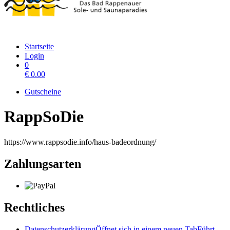
Startseite
Login
0
€
0.00
Gutscheine
RappSoDie
https://www.rappsodie.info/haus-badeordnung/
Zahlungsarten
Rechtliches
Datenschutzerklärung
Öffnet sich in einem neuen Tab
Führt